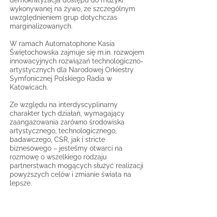
demokratyzacja dostępu do muzyki
wykonywanej na żywo, ze szczególnym
uwzględnieniem grup dotychczas
marginalizowanych.
W ramach Automatophone Kasia
Świętochowska zajmuje się m.in. rozwojem
innowacyjnych rozwiązań technologiczno-
artystycznych dla Narodowej Orkiestry
Symfonicznej Polskiego Radia w
Katowicach.
Ze względu na interdyscyplinarny
charakter tych działań, wymagający
zaangażowania zarówno środowiska
artystycznego, technologicznego,
badawczego, CSR, jak i stricte
biznesowego – jesteśmy otwarci na
rozmowę o wszelkiego rodzaju
partnerstwach mogących służyć realizacji
powyższych celów i zmianie świata na
lepsze.