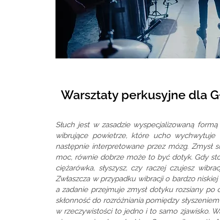
Warsztaty perkusyjne dla
Słuch jest w zasadzie wyspecjalizowaną formą 
wibrujące powietrze, które ucho wychwytuje i
następnie interpretowane przez mózg. Zmysł sł
moc, równie dobrze może to być dotyk. Gdy stoi
ciężarówka, słyszysz, czy raczej czujesz wibra
Zwłaszcza w przypadku wibracji o bardzo niskiej
a zadanie przejmuje zmysł dotyku rozsiany po
skłonność do rozróżniania pomiędzy słyszeniem
w rzeczywistości to jedno i to samo zjawisko. W