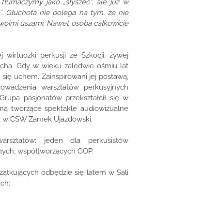
tłumaczymy jako „słyszeć”, ale już w
ć”. Głuchota nie polega na tym, że nie
z Twoimi uszami. Nawet osoba całkowicie
 wirtuozki perkusji ze Szkocji, żywej
łucha. Gdy w wieku zaledwie ośmiu lat
 się uchem. Zainspirowani jej postawą,
owadzenia warsztatów perkusyjnych
Grupa pasjonatów przekształcił się w
jną tworzące spektakle audiowizualne
az w CSW Zamek Ujazdowski.
sztatów: jeden dla perkusistów
nych, współtworzących GOP.
zątkujących odbędzie się latem w Sali
h: ​