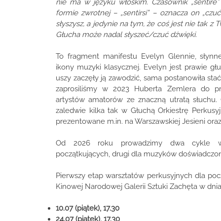
nie ma w języku włoskim. Czasownik „sentire” 
formie zwrotnej – „sentirsi” – oznacza on „czu
słyszysz, a jedynie na tym, że coś jest nie tak 
Głucha może nadal słyszeć/czuć dźwięki.
To fragment manifestu Evelyn Glennie, słynnej
ikony muzyki klasycznej. Evelyn jest prawie g
uszy zaczęły ją zawodzić, sama postanowiła stać
zaprosiliśmy w 2023 Huberta Zemlera do pr
artystów amatorów ze znaczną utratą słuchu. 
zaledwie kilka tak w Głuchą Orkiestrę Perkusy
prezentowane m.in. na Warszawskiej Jesieni or
Od 2026 roku prowadzimy dwa cykle war
początkujących, drugi dla muzyków doświadczo
Pierwszy etap warsztatów perkusyjnych dla poc
Kinowej Narodowej Galerii Sztuki Zachęta w dniac
10.07 (piątek), 17.30
24.07 (piątek), 17.30