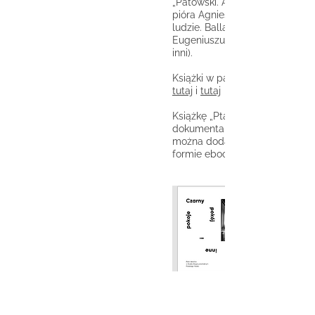
„Patowski. Ambasador muzyki 
pióra Agnieszki Pindery oraz „P
ludzie. Ballada dokumentalna 
Eugeniuszu Rudniku” (Bolesław
inni).
Książki w papierowej formie d
tutaj
i
tutaj
Książkę „Ptacy i ludzie. Ballada
dokumentalna o Eugeniuszu Ru
można dodatkowo pobrać bezp
formie ebooka: